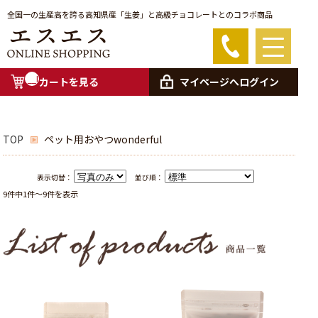
全国一の生産高を誇る高知県産「生姜」と高級チョコレートとのコラボ商品
__I
カートを見る
マイページへログイン
TM
_C
NT
__
TOP
ペット用おやつwonderful
表示切替：
並び順：
9件中1件～9件を表示
商品一覧